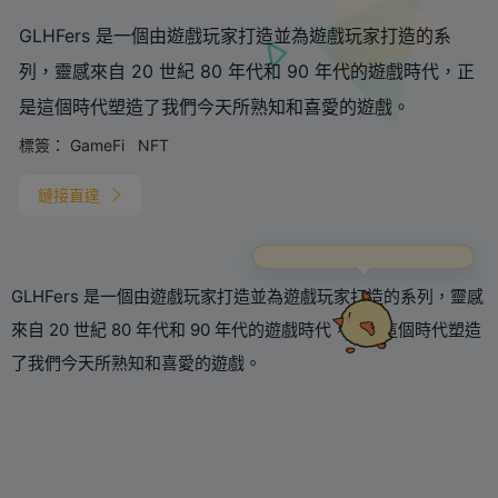
GLHFers 是一個由遊戲玩家打造並為遊戲玩家打造的系
列，靈感來自 20 世紀 80 年代和 90 年代的遊戲時代，正
是這個時代塑造了我們今天所熟知和喜愛的遊戲。
標簽：
GameFi
NFT
鏈接直達
屏幕上密密麻麻的都是什么
呀？看得我头都晕了……
GLHFers 是一個由遊戲玩家打造並為遊戲玩家打造的系列，靈感
來自 20 世紀 80 年代和 90 年代的遊戲時代，正是這個時代塑造
了我們今天所熟知和喜愛的遊戲。