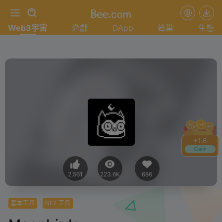
Web3宇宙
遊戲
DApp
蜂巢
生態
+
1.6
Claim
2,561
223.6K
686
基本工具
NFT 工具