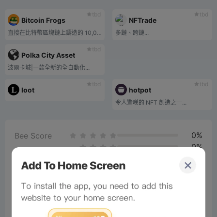
tbd
tbd
Bitcoin Frogs
NFTrade
直接在比特幣區塊鏈上鑄造的 10,000 件獨特的青蛙收藏品
多鏈、跨鏈...
tbd
Polka City Asset
波爾卡城|一款全新的全自動化...
tbd
tbd
loot
hotpot
令人驚嘆的 NFT 創造之一...
0%
Bee Score
0%
tbd
0%
0%
0%
Comments
All
New
(5)