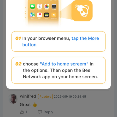
Comments:
Post
akbarmah
Readers
2025-06-09 08:39:21
👍
0
Reply
#sonnax
Readers
2025-01-01 15:07:57
Good
1
Reply
winifred
Readers
2025-05-19 09:24:45
Great 👍
1
Reply