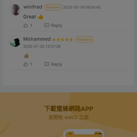
winifred
Readers
2025-05-19 09:24:45
Great 👍
1
Reply
Mohammed
Readers
2025-01-20 13:07:28
👍🏼
1
Reply
下載蜜蜂網路APP
並開始 web3 之旅