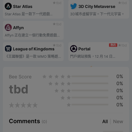
tbd
tbd
Star Atlas
3D City Metaverse
Star Atlas 是一款下一代遊戲...
3D城市虛擬宇宙。下一代元宇宙。
tbd
Affyn
Affyn 正在建立一個行動免費遊戲、邊玩邊賺錢、基於地理位置的元宇宙，融合虛擬和現實世界。
tbd
tbd
熱的
League of Kingdoms
Portal
《王國聯盟》是一款 MMO 策略遊戲，玩家為爭奪統治地位而戰。您可以透過NFT技術完全擁有並無縫交易數位資產。
門戶網站預售，12 月 14 日...
0%
Bee Score
0%
tbd
0%
0%
0%
Comments
All
New
(0)