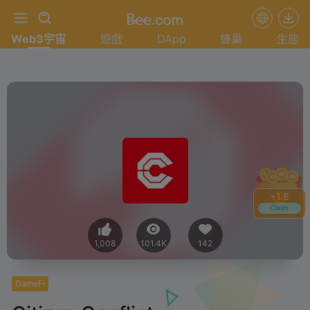
Web3宇宙
遊戲
DApp
蜂巢
生態
+
2.0
Claim
1,008
101.4K
142
GameFi