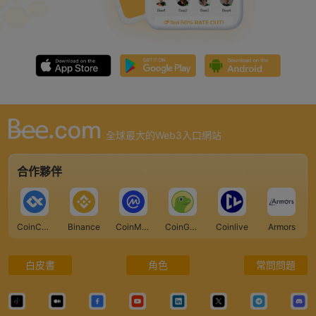
全球最大的Web3入口網站
合作夥伴
CoinCarp
Binance
CoinMarketCap
CoinGecko
Coinlive
Armors
白皮書
角色
常問問題