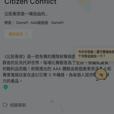
Citizen Conflict
公民衝突是一場自由的...
標簽：
GameFi
AAA級遊戲
GameFi
鏈接直達
今天辛苦啦！要不要我给你
《公民衝突》是一款免費的團隊射擊遊戲，背景設定在以太
个冷笑话放松一下？
群島的反烏托邦世界。每場比賽都是為了生存、榮耀和寶貴
的戰利品而戰！即將推出的 AAA 體驗由遊戲產業資深人士和
專業電競玩家在虛幻引擎 5 中構建，為每個人提供極具競爭
力的產品。
相關導航