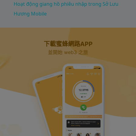
Hoạt động giang hồ phiêu nhập trong Sở Lưu
a
Hương Mobile
y
下載蜜蜂網路APP
V
並開始 web3 之旅
i
d
e
o