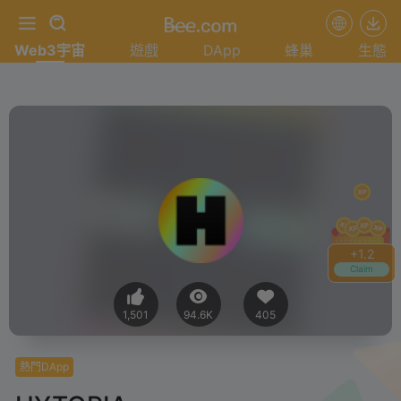
Web3宇宙
遊戲
DApp
蜂巢
生態
+
1.2
Claim
1,501
94.6K
405
熱門DApp