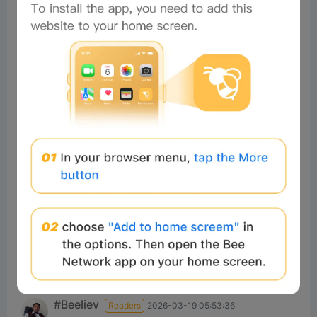
Comments
All
New
(5)
Comments:
Post
DoanHong
Readers
2025-01-07 18:10:29
Ok
2
Reply
idris uzum
Readers
2024-11-13 10:07:40
Yes
1
Reply
#Beeliev
Readers
2026-03-19 05:53:36