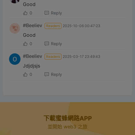
Good
0
Reply
#Beeliev
Readers
2025-10-06 00:47:23
Good
0
Reply
#Beeliev
Readers
2025-03-17 23:49:43
Jdjdjsjs
0
Reply
下載蜜蜂網路APP
並開始 web3 之旅