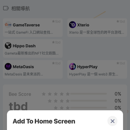
相關導航
tbd
tbd
GameTaverse
Xterio
一站式 GameFi 入口網站查找...
Xterio 是一家全球性的跨平台游戏开发商和发行商，致力于开发由数字所有权增强的引人入胜的游戏世界，将全球数百万人联系在一起。Xterio 的重点是开发 Web3 原生世界，并将其扩展到所有媒体和平台。Xterio 的团队和工作室遍布全球，包括旧金山、洛杉矶、东京和新加坡。
tbd
Hippo Dash
Gameta最新推出的NFT社交跑酷遊戲《Hippo Dash》已順利完成公測，參與度極高。
tbd
tbd
MetaOasis
HyperPlay
MetaDasis 是未來派的...
HyperPlay 是一個 web3 原生...
0%
Bee Score
0%
tbd
0%
0%
0%