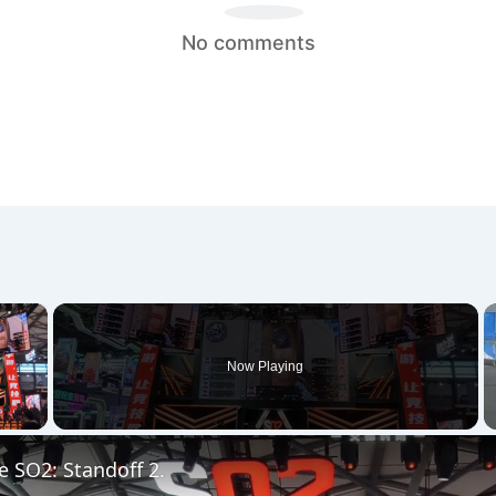
No comments
×
Now Playing
 Video
 SO2: Standoff 2.