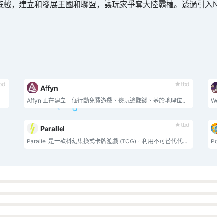
略遊戲，建立和發展王國和聯盟，讓玩家爭奪大陸霸權。透過引入
bd
tbd
Affyn
Affyn 正在建立一個行動免費遊戲、邊玩邊賺錢、基於地理位置的元宇宙，融合虛擬和現實世界。
tbd
Parallel
Parallel 是一款科幻集換式卡牌遊戲 (TCG)，利用不可替代代幣 (NFT) 的力量賦予玩家對其卡牌和其他遊戲資產的所有權。這些卡牌可用於建立牌組並在目前正在開發的線上用戶端/手機遊戲中進行遊戲。