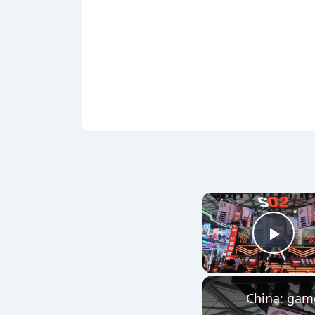
Play
China: game