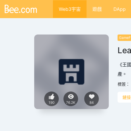
Web3宇宙
遊戲
DApp
GameF
Lea
《王國
產。
標簽：
鏈接
190
76.2K
84