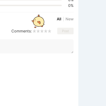
0%
All
New
Comments:
Post