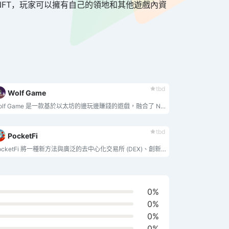
NFT，玩家可以擁有自己的領地和其他遊戲內資
tbd
Wolf Game
Wolf Game 是一款基於以太坊的邊玩邊賺錢的遊戲，融合了 NFT 和 DeFi 的機制。玩家的目標是利用數位土地（供應上限為 20,000 塊）來幫助他們獲得對彼此的經濟主導地位。
tbd
PocketFi
PocketFi 將一種新方法與廣泛的去中心化交易所 (DEX)、創新橋結合在一起，並且使用 Telegram 團隊的新工具將所有內容封裝在一個用戶友好的機器人中。
0%
0%
0%
0%