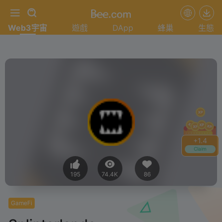
Web3宇宙
遊戲
DApp
蜂巢
生態
+
1.4
Claim
195
74.4K
86
GameFi