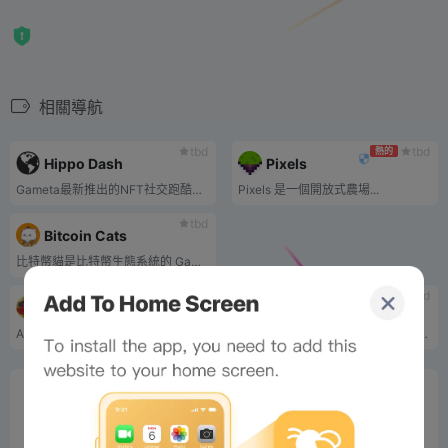
相關導航
tbd
tbd
熱的
Hippo Dash
Pixels
Gameta最新推出的NFT社交跑酷遊戲《Hippo Dash》已順利完成公測，參與度極高。
Pixels 是一個開放式農場...
tbd
Bitcoin Cats
比特幣貓是比特幣生態系統的 GameFi 平台。透過將比特幣資產（BRC20、Ordinals NFT 等）映射到以太坊（和其他 Layer2）網絡，BitcoinCats 為比特幣資產帶來了許多新元素，包括但不限於 Play2Earn、Stake、Farmland、SocialFi 等。 BitcoinCats的使命是與雙方社群共同建構跨比特幣和EVM網路的下一代遊戲生態系統。
tbd
tbd
Axie Infinity
stormwarfare
Axie Infinity 是一款基於區塊鏈的遊戲，玩家購買可愛怪物的 NFT，然後讓它們在戰鬥中相互競爭。
一款免費的策略卡牌遊戲，具有革命性的真實所有權模式。
0%
Bee Score
0%
tbd