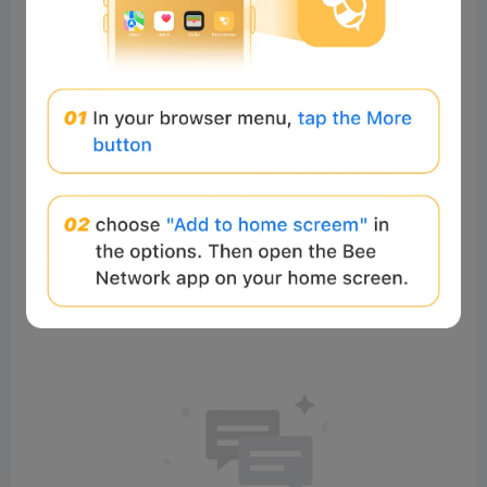
0%
0%
0%
Comments
All
New
(0)
Comments:
Post