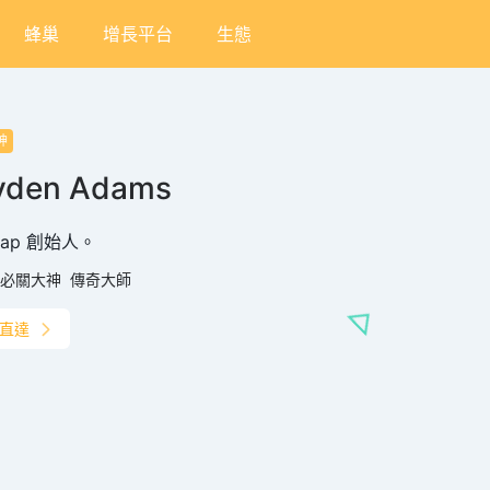
蜂巢
增長平台
生態
神
yden Adams
wap 創始人。
必關大神
傳奇大師
直達