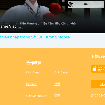
l
Game Việt
a
phiêu nhập trong Sở Lưu Hương Mobile
y
V
下載Bee
合作夥伴
i
CoinCarp
CoinGecko
d
白
Binance
幣活
© 2021
CoinMarketCap
盔甲
e