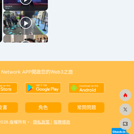
 Network APP開啟您的Web3之旅
皮書
角色
常問問題
-2026.版權所有。.
隱私政策
|
服務條款