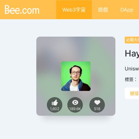
Web3宇宙
遊戲
DApp
必關大
Ha
Unis
標簽：
鏈接
1,602
189.6K
518