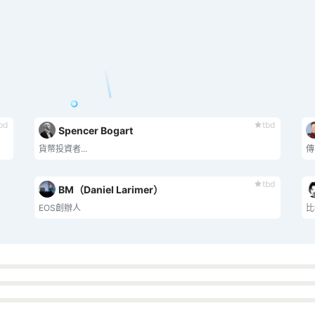
bd
tbd
Spencer Bogart
貨幣投資者...
傳
tbd
BM（Daniel Larimer）
EOS創辦人
比