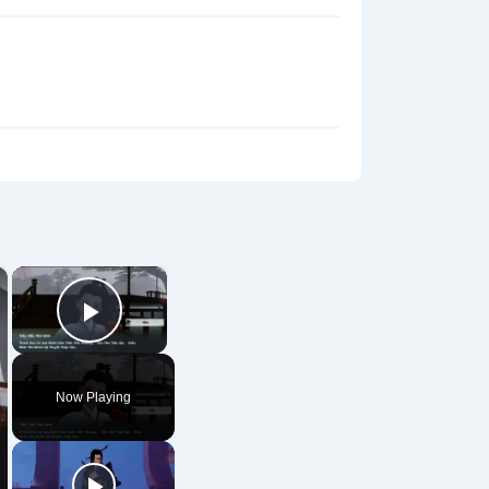
×
×
Play Video
Now Playing