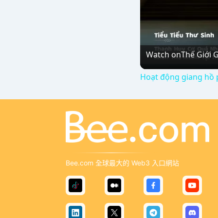
Watch on
Thế Giới 
Hoạt động giang hồ 
Bee.com 全球最大的 Web3 入口網站