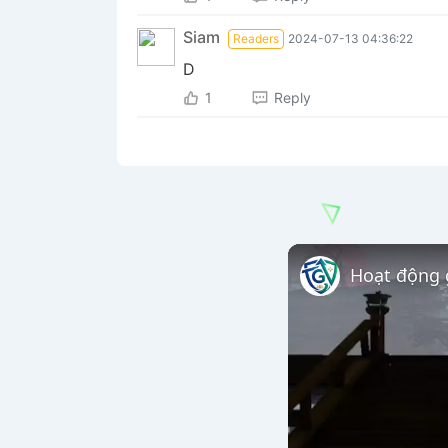
Siam
Readers
2024-07-13 04:36:22
D
1
Reply