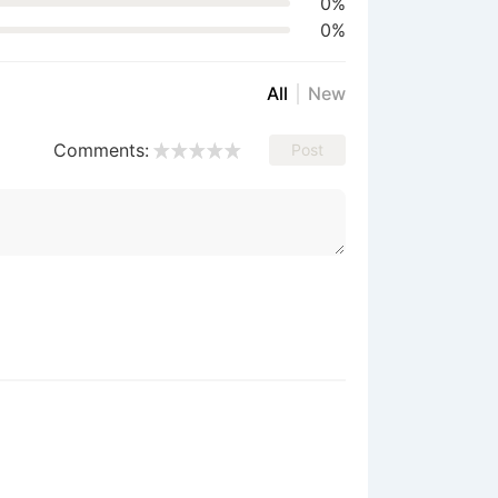
0%
0%
All
New
Comments:
Post