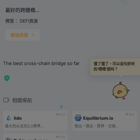
最好的跨鏈橋...
標簽：
DEFI資源
鏈接直達
The best cross-chain bridge so far
饿了饿了，可以说句好听
的‘喂喂’我吗？
相關導航
tbd
tbd
lido
Equilibrium.io
最大的以太坊2.0標準...
借出、借出、質押、交換…
tbd