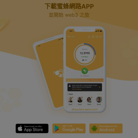
y
下載蜜蜂網路APP
並開始 web3 之旅
V
i
d
e
o