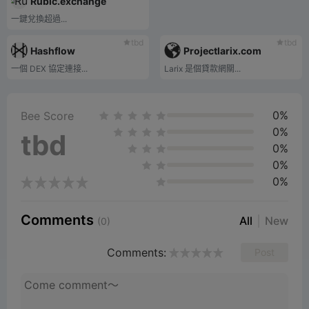
Rubic.exchange
一鍵兌換超過...
tbd
tbd
Hashflow
Projectlarix.com
一個 DEX 協定連接...
Larix 是個貸款網關...
0%
Bee Score
0%
tbd
0%
0%
0%
Comments
All
New
(0)
Comments:
Post