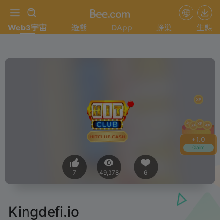
Web3宇宙
遊戲
DApp
蜂巢
生態
+
1.0
Claim
7
49,378
6
Kingdefi.io