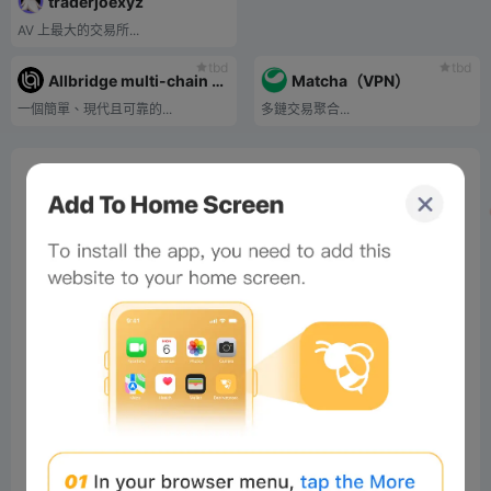
traderjoexyz
AV 上最大的交易所...
tbd
tbd
Allbridge multi-chain asset transfer tool
Matcha（VPN）
一個簡單、現代且可靠的...
多鏈交易聚合...
0%
Bee Score
0%
tbd
0%
0%
0%
Comments
All
New
(0)
Comments:
Post