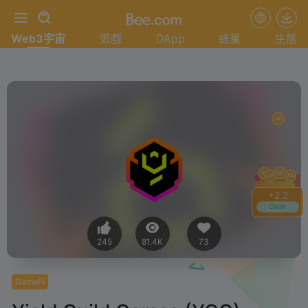
Web3宇宙
遊戲
DApp
蜂巢
生態
+
2.4
Claim
245
81.4K
73
GameFi