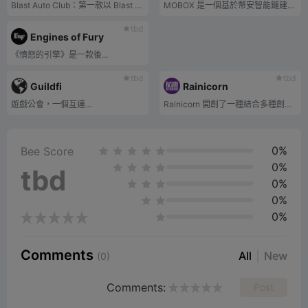
Blast Auto Club：第一款以 Blast 為基礎的 Web3 遊戲。
MOBOX 是一個基於幣安智能鏈建構的 NFT 遊戲生態系統。它將 DeFi 中的流動性挖礦與遊戲 NFT 結合起來，創建了一種免費、邊玩邊賺錢的遊戲模式。
tbd
Engines of Fury
《憤怒的引擎》是一款後...
tbd
tbd
Guildfi
Rainicorn
遊戲公會，一個互連...
Rainicorn 開創了一種結合多種創新混合產品的方法，開發了備受期待的集換式卡牌遊戲《The Lords of Light》。將 NFT 融入 DeFi 概念中，並將它們打包到一個可透過質押模型存取的單一中心。這個生態系統被稱為“Rainiverse”，其中包括《光之王》，自最近售罄 2,000 張卡包和流行的“邊玩邊賺”激勵設計以來，該生態系統已被廣泛採用。
0%
Bee Score
0%
tbd
0%
0%
0%
Comments
All
New
(0)
Comments:
Post