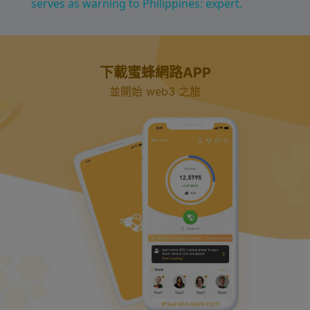
a
serves as warning to Philippines: expert.
y
下載蜜蜂網路APP
V
並開始 web3 之旅
i
d
e
o