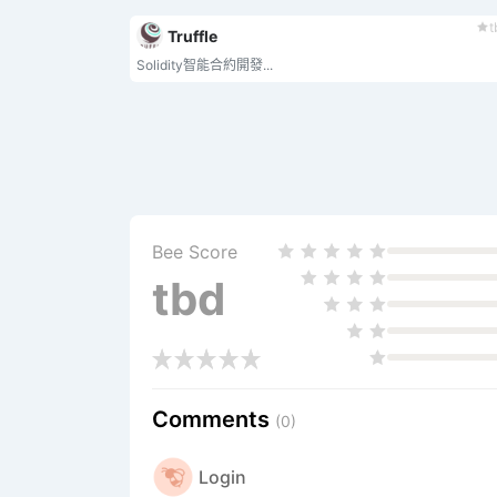
t
Truffle
Solidity智能合約開發...
Bee Score
tbd
Comments
(0)
Login