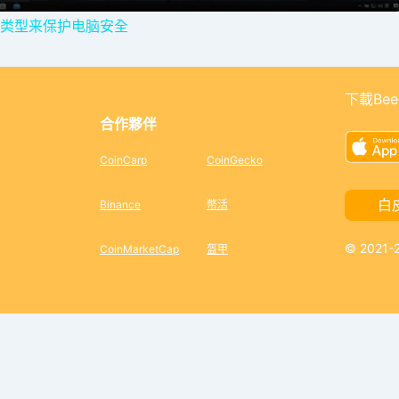
类型来保护电脑安全
y
V
下載Bee
合作夥伴
i
CoinCarp
CoinGecko
d
白
Binance
幣活
© 2021
CoinMarketCap
盔甲
e
o