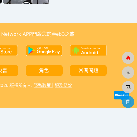
 Network APP開啟您的Web3之旅
皮書
角色
常問問題
-2026.版權所有。.
隱私政策
|
服務條款