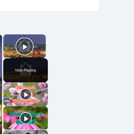
×
×
Play Video
Now Playing