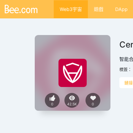
Web3宇宙
遊戲
DApp
Cer
智能合
標簽：
鏈接
0
42.5K
0