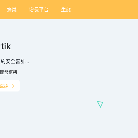
蜂巢
增長平台
生態
tik
約安全審計...
開發框架
直達