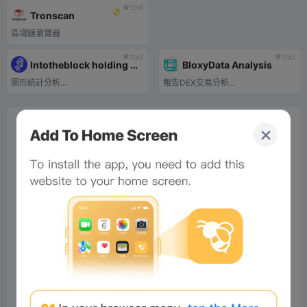
tbd
Tronscan
區塊鏈瀏覽器
tbd
tbd
Intotheblock holding address chart
BloxyData Analysis
圖形統計分析...
報告DEX交易分析...
0%
Bee Score
0%
tbd
0%
0%
0%
Comments
All
New
(0)
Comments:
Post