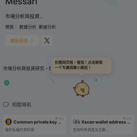
Messari
市場分析與投資...
標簽：
數據分析
數據分析
鏈接直達
别看网页啦，看我！点击解锁
市場分析與投資研究、機構項目等綜合查詢
一个专属陪聊小跟班！
相關導航
tbd
tbd
Common private key database
Xscan wallet address query
儲存私鑰的資料庫
查詢所有資產及互動...