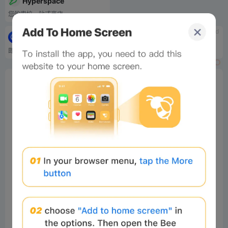
Hyperspace
您的索拉一站式商店...
tbd
tbd
CoinMarketCap NFT
NFTB-Pre-sale items
即將推出的 NFT 收藏品
NFT 即將推出的項目
0%
Bee Score
0%
tbd
0%
0%
0%
Comments
All
New
(1)
Comments:
Post