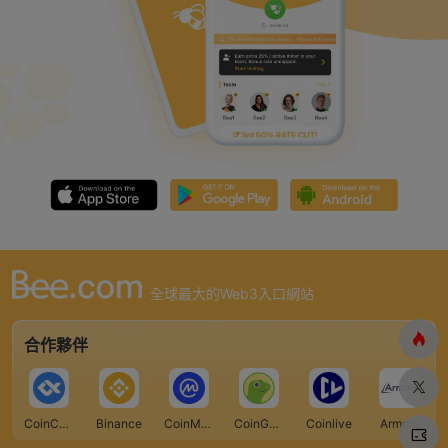
全球最大的Web3入口網站
合作夥伴
CoinCarp
Binance
CoinMarketCap
CoinGecko
Coinlive
Armors