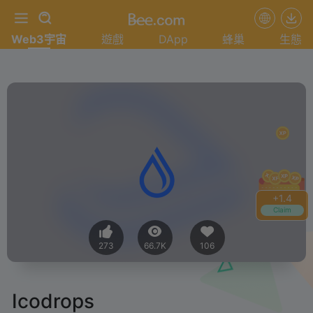
Web3宇宙
遊戲
DApp
蜂巢
生態
+
1.4
Claim
273
66.7K
106
Icodrops