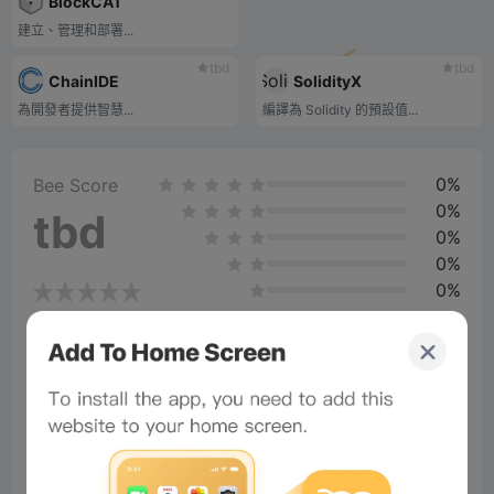
BlockCAT
建立、管理和部署...
tbd
tbd
ChainIDE
SolidityX
為開發者提供智慧...
編譯為 Solidity 的預設值...
0%
Bee Score
0%
tbd
0%
0%
0%
Comments
All
New
(0)
Comments:
Post