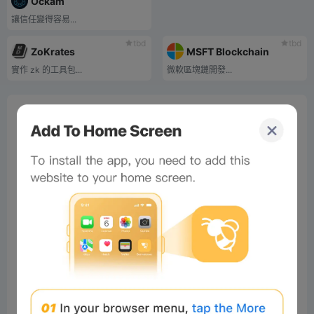
Ockam
讓信任變得容易...
tbd
tbd
ZoKrates
MSFT Blockchain
實作 zk 的工具包...
微軟區塊鏈開發...
0%
Bee Score
0%
tbd
0%
0%
0%
Comments
All
New
(0)
Comments:
Post