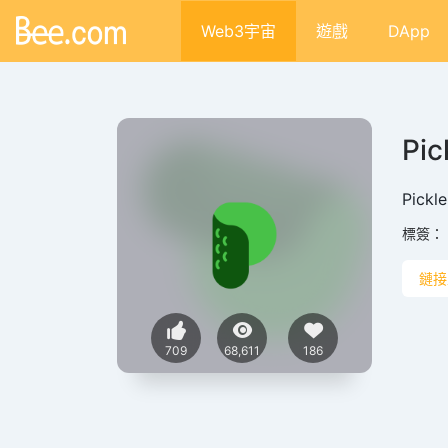
Web3宇宙
遊戲
DApp
Pic
Pickl
標簽：
鏈接
709
68,611
186