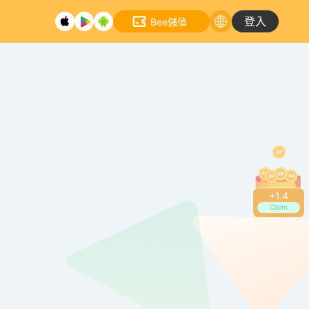
登入
Bee儲值
+
1.4
Claim