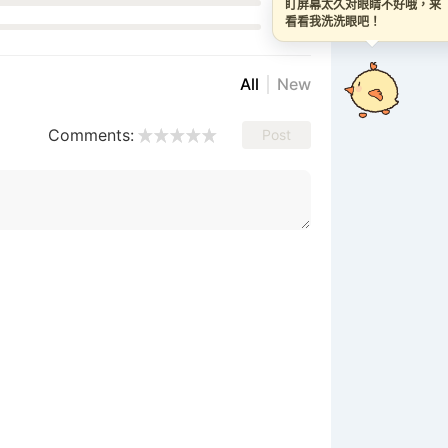
0%
盯屏幕太久对眼睛不好哦，来
看看我洗洗眼吧！
0%
All
New
Comments:
Post