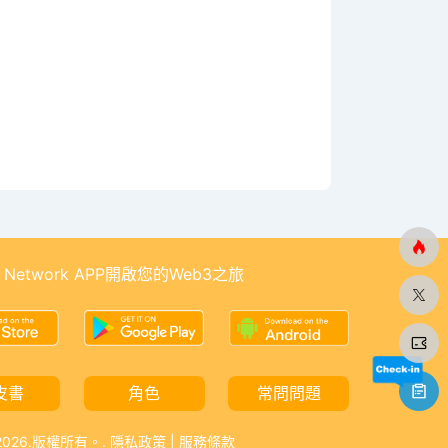
 Network APP開啟您的Web3之旅
皮書
角色
常問問題
-2026.版權所有。.
隱私政策
|
服務條款