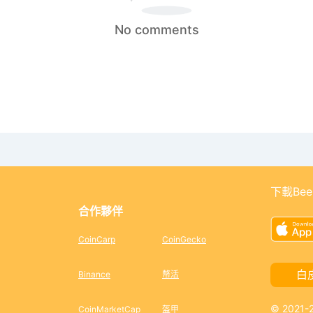
No comments
下載Bee
合作夥伴
CoinCarp
CoinGecko
白
Binance
幣活
© 2021
CoinMarketCap
盔甲