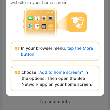
Comments
All
New
(0)
Comments:
Post
No comments