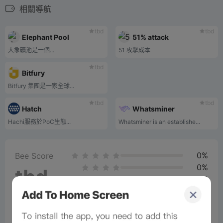
相關導航
tbd
tbd
Elephant Pool
51% attack
大象礦池是一個...
51 攻擊成本
tbd
Bitfury
Bitfury 集團是一家全球...
tbd
tbd
Hatch
Whatsminer
Hachi服務於PoC生態...
Whatsminer is an establishe...
0%
Bee Score
0%
tbd
0%
0%
0%