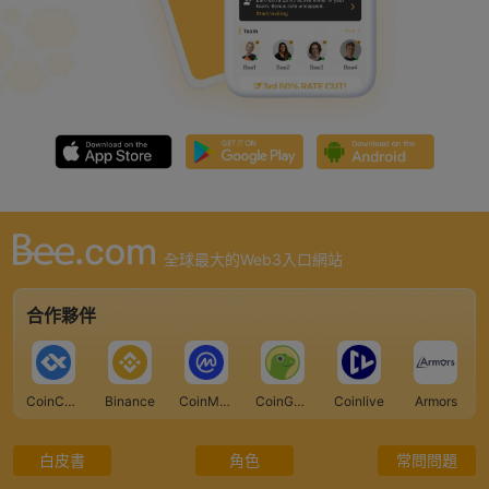
全球最大的Web3入口網站
合作夥伴
CoinCarp
Binance
CoinMarketCap
CoinGecko
Coinlive
Armors
白皮書
角色
常問問題