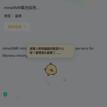
mineXMR礦池採用...
標簽：
礦業
鏈接直達
mineXMR mining pool uses multiple global servers for
屏幕上密密麻麻的都是什么
呀？看得我头都晕了……
Monero mining