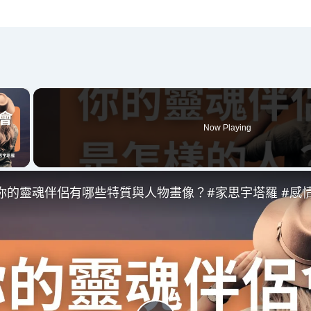
×
Now Playing
 Video