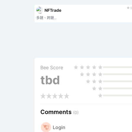
t
NFTrade
多鏈、跨鏈...
Bee Score
tbd
Comments
(0)
Login