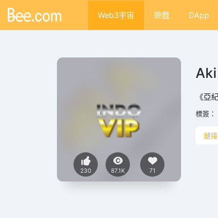
Web3宇宙
遊戲
DApp
Aki
《亞紀
標簽：
鏈接
230
87.1K
71