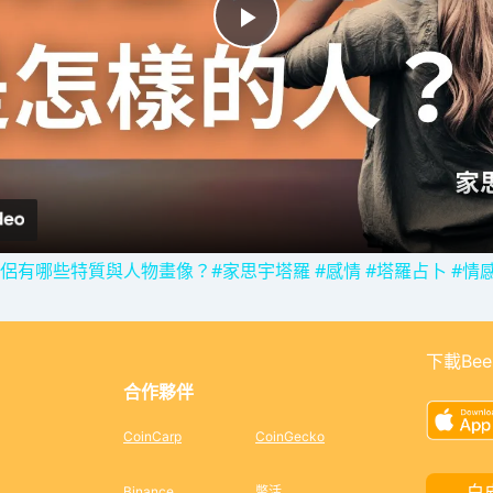
P
l
a
y
侶有哪些特質與人物畫像？#家思宇塔羅 #感情 #塔羅占卜 #情
V
下載Bee
i
合作夥伴
d
CoinCarp
CoinGecko
白
Binance
幣活