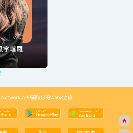
感
 Network APP開啟您的Web3之旅
皮書
角色
常問問題