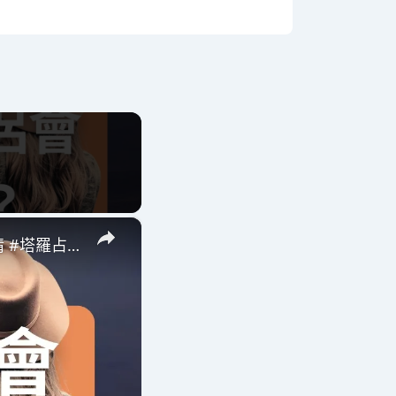
×
塔羅占卜｜你的靈魂伴侶有哪些特質與人物畫像？#家思宇塔羅 #感情 #塔羅占卜 #情感