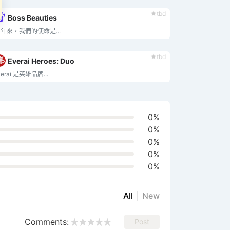
tbd
Boss Beauties
0年來，我們的使命是...
tbd
Everai Heroes: Duo
verai 是英雄品牌...
0%
0%
0%
0%
0%
All
New
Comments:
Post