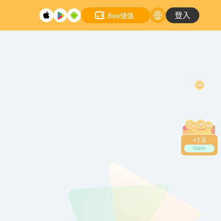
登入
Bee儲值
+
2.0
Claim