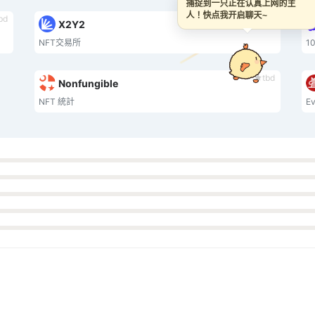
捕捉到一只正在认真上网的主
人！快点我开启聊天~
bd
tbd
X2Y2
NFT交易所
1
tbd
Nonfungible
NFT 統計
E