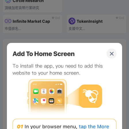
Circle Research
頂級加密貨幣行業研究
tbd
tbd
Infinite Market Cap
TokenInsight
市值排名...
支援中文...
0%
Bee Score
0%
tbd
0%
0%
0%
Comments
All
New
(0)
Comments:
Post