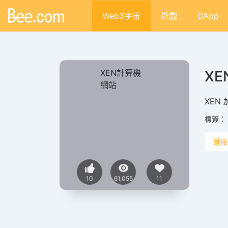
Web3宇宙
遊戲
DApp
XEN
XEN
標簽：
鏈接
10
61,055
11