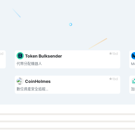
bd
tbd
Token Bulksender
代幣分配機器人
M
tbd
CoinHolmes
數位資產安全追蹤...
加