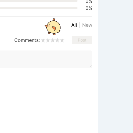
0%
0%
All
New
Comments:
Post