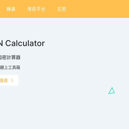
蜂巢
增長平台
生態
 Calculator
 加密計算器
鏈上工具箱
直達