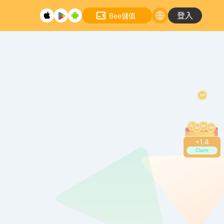
登入
Bee儲值
+
1.4
Claim