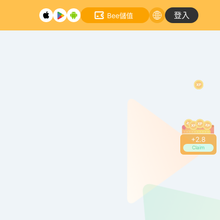
登入
Bee儲值
+
3.0
Claim