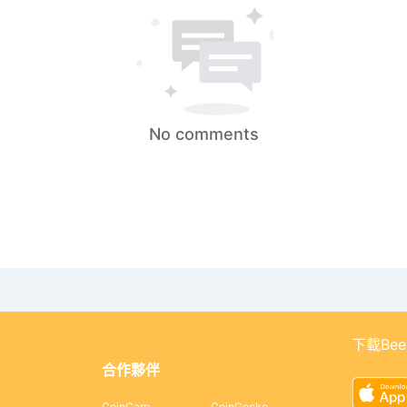
No comments
下載Bee
合作夥伴
CoinCarp
CoinGecko