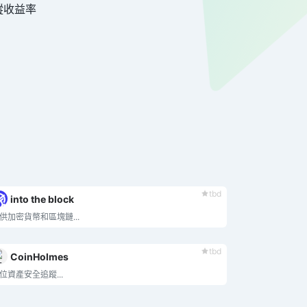
蹤收益率
tbd
into the block
供加密貨幣和區塊鏈...
tbd
CoinHolmes
位資產安全追蹤...