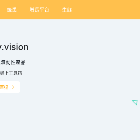
蜂巢
增長平台
生態
.vision
能流動性產品
鏈上工具箱
直達