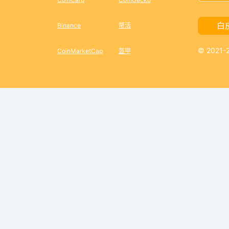
白
Binance
幣活
© 2021
CoinMarketCap
盔甲