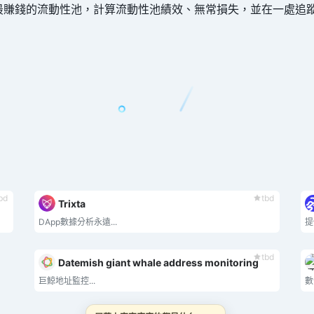
最賺錢的流動性池，計算流動性池績效、無常損失，並在一處追
bd
tbd
Trixta
DApp數據分析永遠...
提
tbd
Datemish giant whale address monitoring
巨鯨地址監控...
數