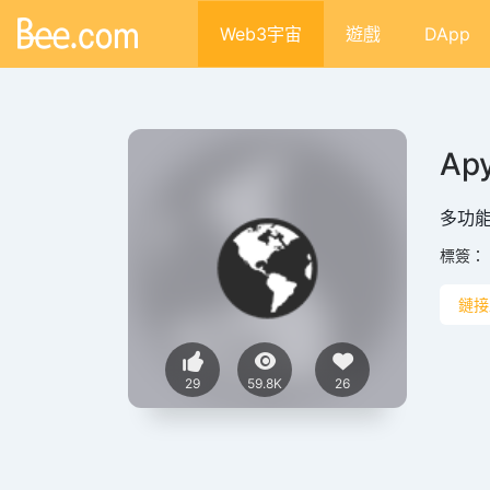
Web3宇宙
遊戲
DApp
Apy
多功
標簽：
鏈接
29
59.8K
26