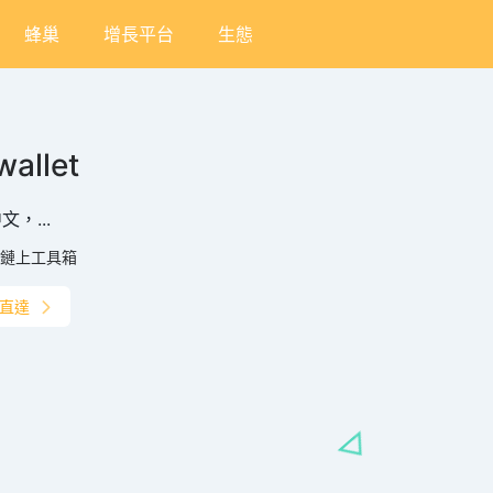
蜂巢
增長平台
生態
wallet
，...
鏈上工具箱
直達