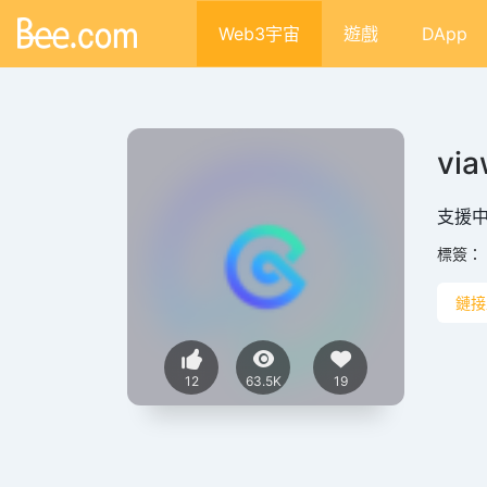
Web3宇宙
遊戲
DApp
via
支援中文
標簽：
鏈接
12
63.5K
19