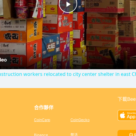
P
l
a
y
struction workers relocated to city center shelter in east 
V
下載Bee
i
合作夥伴
d
CoinCarp
CoinGecko
白
Binance
幣活