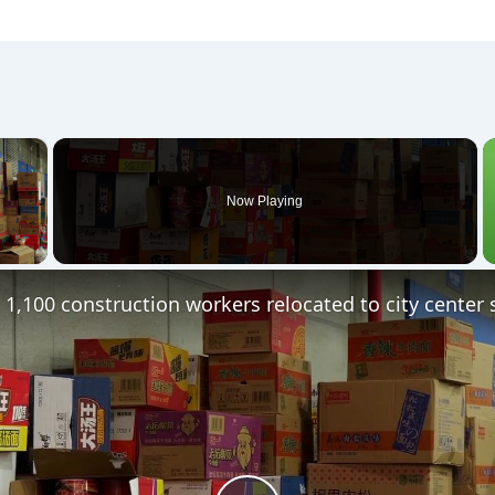
×
Now Playing
 Video