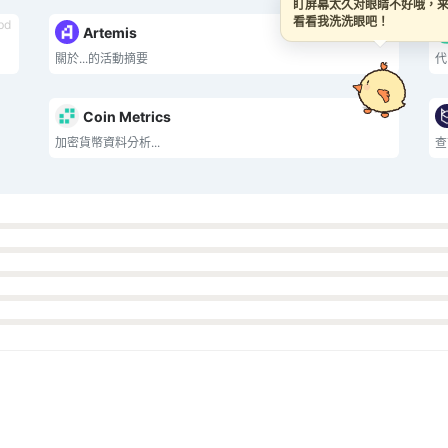
盯屏幕太久对眼睛不好哦，来
看看我洗洗眼吧！
bd
tbd
Artemis
關於...的活動摘要
代
tbd
Coin Metrics
加密貨幣資料分析...
查