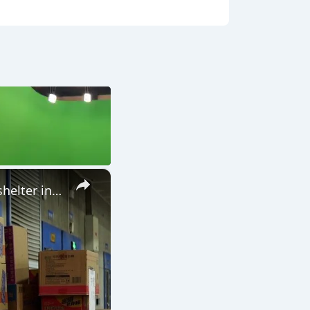
×
China: Over 1,100 construction workers relocated to city center shelter in east China's Wenzhou.