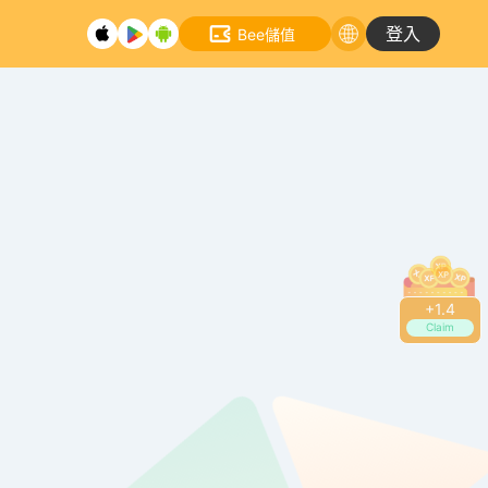
登入
Bee儲值
+
1.6
Claim