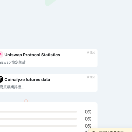
tbd
Uniswap Protocol Statistics
niswap 協定統計
tbd
Coinalyze futures data
密貨幣期貨標...
0%
0%
0%