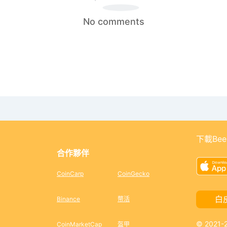
No comments
下載Bee
合作夥伴
CoinCarp
CoinGecko
白
Binance
幣活
© 2021
CoinMarketCap
盔甲