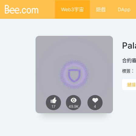
Web3宇宙
遊戲
DApp
Pal
合約審
標簽：
鏈接
17
49.9K
4