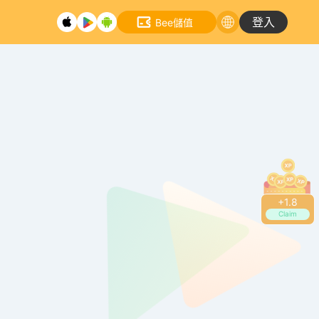
登入
Bee儲值
+
1.8
Claim