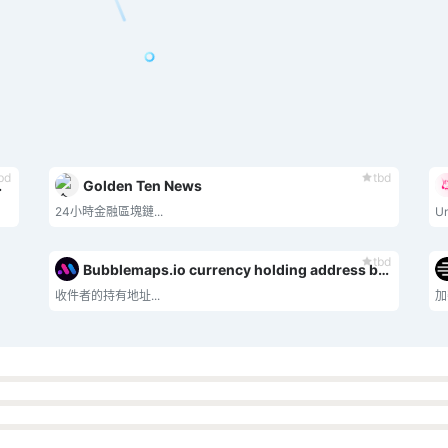
bd
tbd
le orders
Golden Ten News
24小時金融區塊鏈...
U
tbd
Bubblemaps.io currency holding address bubble map
收件者的持有地址...
加