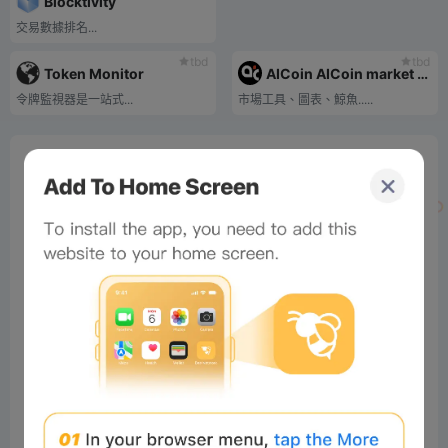
Blocktivity
交易數據排名...
tbd
tbd
Token Monitor
AICoin AICoin market tools, charts, whale orders
令牌監視器是一站式...
市場工具、圖表、鯨魚.....
0%
Bee Score
0%
tbd
0%
0%
0%
Comments
All
New
(0)
Comments:
Post