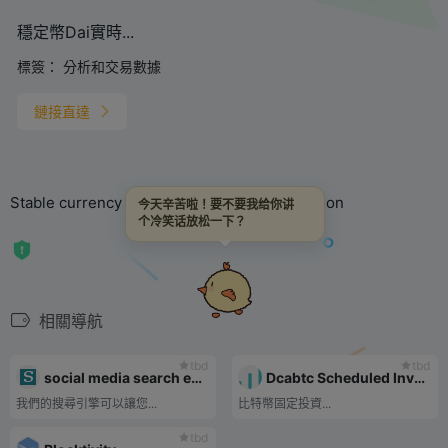
穩定幣Dai實時...
標簽：
分析和交易數據
鏈接直達
Stable currency Dai real-time data visualization
今天辛苦啦！要不要我给你讲
个冷笑话放松一下？
相關導航
tbd
tbd
social media search engine
Dcabtc Scheduled Investment Calculator
我們的搜尋引擎可以讓您...
比特幣固定投資...
tbd