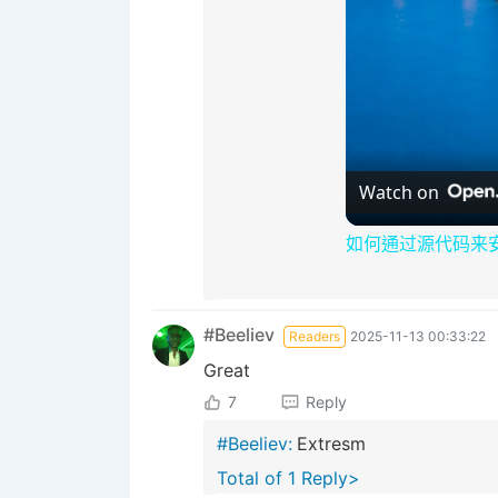
Watch on
如何通过源代码来安装
#Beeliev
Readers
2025-11-13 00:33:22
Great
7
Reply
#Beeliev:
Extresm
Total of 1 Reply>