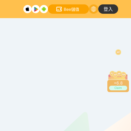
登入
Bee儲值
+
7.0
Claim