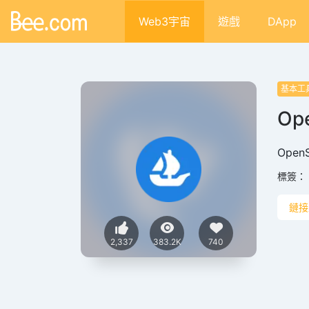
Web3宇宙
遊戲
DApp
基本工
Op
Open
標簽：
鏈接
2,337
383.2K
740