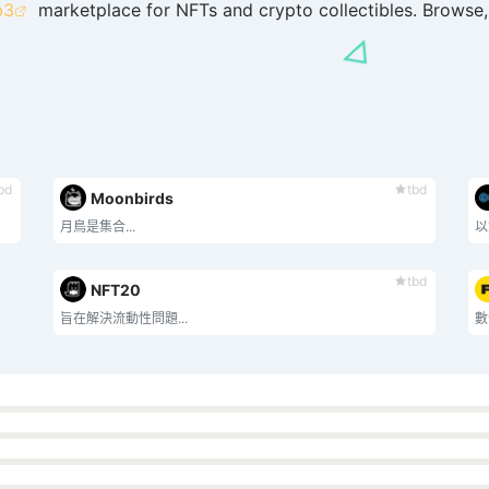
b3
marketplace for NFTs and crypto collectibles. Browse, 
bd
tbd
Moonbirds
月鳥是集合...
以
tbd
NFT20
旨在解決流動性問題...
數