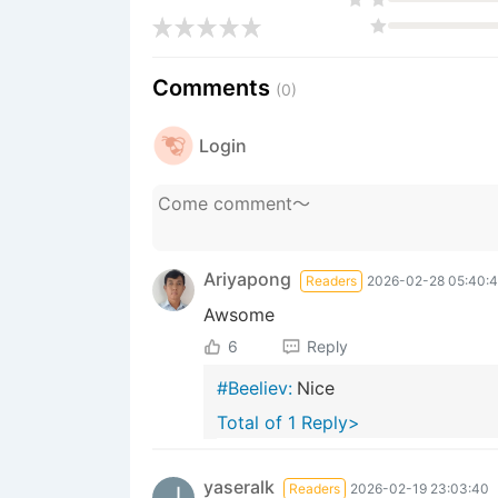
Comments
(0)
Login
Ariyapong
Readers
2026-02-28 05:40:
Awsome
6
Reply
#Beeliev:
Nice
Total of 1 Reply>
yaseralk
Readers
2026-02-19 23:03:40