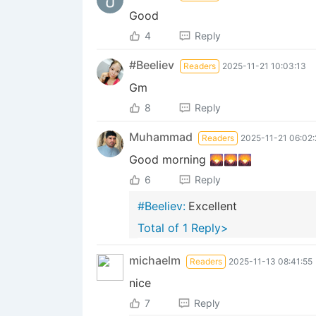
Good
4
Reply
#Beeliev
Readers
2025-11-21 10:03:13
Gm
8
Reply
Muhammad
Readers
2025-11-21 06:02:
Good morning 🌄🌄🌄
6
Reply
#Beeliev:
Excellent
Total of 1 Reply>
michaelm
Readers
2025-11-13 08:41:55
nice
7
Reply