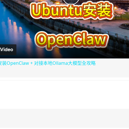
P
l
a
y
OpenClaw + 对接本地Ollama大模型全攻略
V
i
d
e