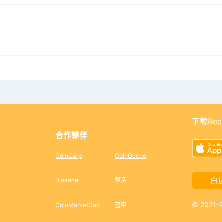
下載Bee
合作夥伴
CoinCarp
CoinGecko
白
Binance
幣活
© 2021
CoinMarketCap
盔甲