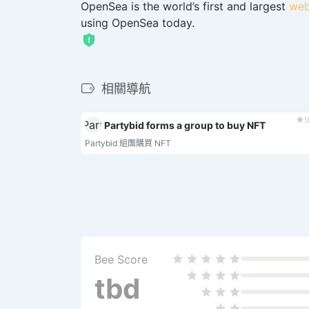
OpenSea
is the world’s first and largest
we
using
OpenSea
today.
相關導航
t
Partybid forms a group to buy NFT
Partybid 組團購買 NFT
Bee Score
tbd