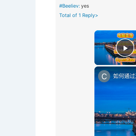
#Beeliev:
yes
Total of 1 Reply>
Pl
如何通过源