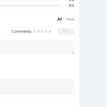
0%
All
New
Comments:
Post