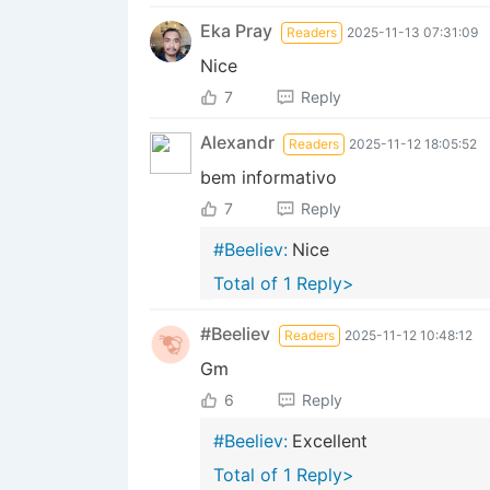
Eka Pray
Readers
2025-11-13 07:31:09
Nice
7
Reply
Alexandr
Readers
2025-11-12 18:05:52
bem informativo
7
Reply
#Beeliev:
Nice
Total of 1 Reply>
#Beeliev
Readers
2025-11-12 10:48:12
Gm
6
Reply
#Beeliev:
Excellent
Total of 1 Reply>