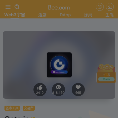
Web3宇宙
遊戲
DApp
蜂巢
生態
+
1.6
Claim
2410
318,460
665
基本工具
交易所