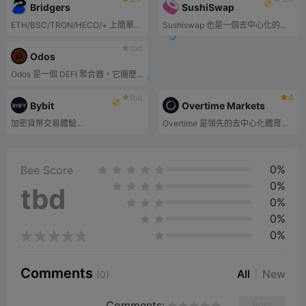
Bridgers
SushiSwap
ETH/BSC/TRON/HECO/+ 上簡單、安全的跨鏈交換。
Sushiswap 也是一個去中心化的...
tbd
Odos
Odos 是一個 DEFI 聚合器，它遍歷大量可能的代幣交換組合和非線性路徑，為用戶提供更大的節省
tbd
4
Bybit
Overtime Markets
加密貨幣交易體驗...
Overtime 是領先的去中心化體育平台 用戶可以交易他們最喜歡的運動隊的位置 AMM 由 Thales 構建並通過 Chainlink 提供
0%
Bee Score
0%
tbd
0%
0%
0%
Comments
All
New
(0)
Comments:
Post