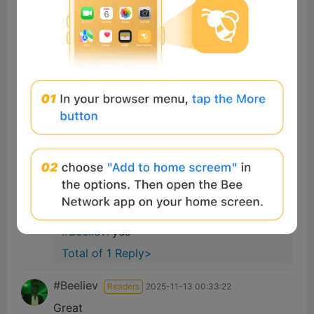
8
Reply
Muhammad
Readers
2025-11-21 06:02:29
Good morning 🌄🌄🌄
6
Reply
#Beeliev:
Excellent
Total of 1 Reply>
michaelm
Readers
2025-11-13 08:41:55
nice
7
Reply
#Beeliev:
yes
Total of 1 Reply>
#Beeliev
Readers
2025-11-13 00:33:22
Great