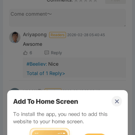
Ariyapong
Readers
2026-02-28 05:40:45
Awsome
6
Reply
#Beeliev:
Nice
Total of 1 Reply>
yaseralk
Readers
2026-02-19 23:03:40
Good
4
Reply
#Beeliev
Readers
2025-11-21 10:03:13
Gm