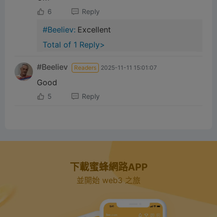
6
Reply
#Beeliev:
Excellent
Total of 1 Reply>
#Beeliev
Readers
2025-11-11 15:01:07
Good
5
Reply
下載蜜蜂網路APP
並開始 web3 之旅