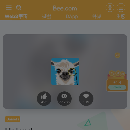
Web3宇宙
遊戲
DApp
蜂巢
生態
+
1.4
Claim
425
77,265
139
GameFi