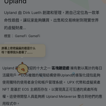
Upland
Upland 由 Dirk Lueth 創建和管理，將自己定位為一款革
命性遊戲，讓玩家能夠購買、出售和交易映射到現實世界
的虛擬財產…
標簽：
GameFi
GameFi
鏈接直達
屏幕上密密麻麻的都是什么
呀？看得我头都晕了……
Upland 是最受歡迎的十大之一
區塊鏈遊戲
擁有數以萬計的每日
活躍用戶。 EOS複雜的權限結構使得Upland的客製化錢包能夠
使用獨特的使用者身分和帳戶管理系統。 UPX 代幣和虛擬資產
NFT 是基於 EOS 主網而存在，以實現真正可互通的資產所有
權。這使得開發人員能夠將 Upland Metaverse 整合到他們的應
用程式中。