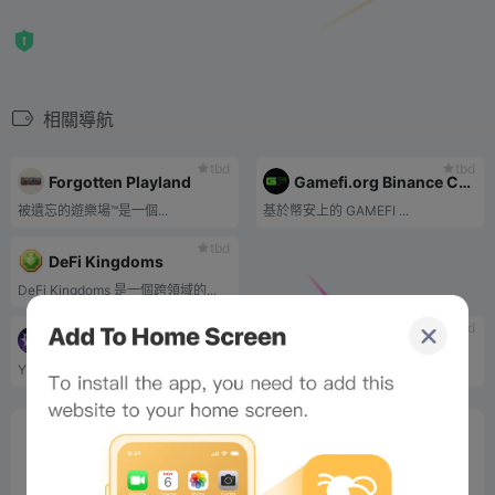
相關導航
tbd
tbd
Forgotten Playland
Gamefi.org Binance Chain
被遺忘的遊樂場™是一個...
基於幣安上的 GAMEFI ...
tbd
DeFi Kingdoms
DeFi Kingdoms 是一個跨領域的...
4.7
tbd
Yuliverse
Playtoearn.Online
Yuliverse 擁有完全由玩家擁有的獨特經濟體系，讓玩家可以購買、出售和交易他們透過為經濟做出貢獻而獲得的遊戲內物品。 Yuliverse的建立依賴於玩家互動，玩家因有助於健康繁榮的遊戲生態而獲得獎勵。
排名第一的新聞和...
0%
Bee Score
0%
tbd