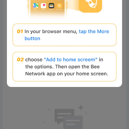
0%
0%
0%
Comments
All
New
(0)
Comments:
Post