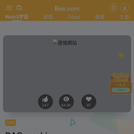
Web3宇宙
遊戲
DApp
蜂巢
生態
+
4.4
Claim
247
64.6K
87
DAO