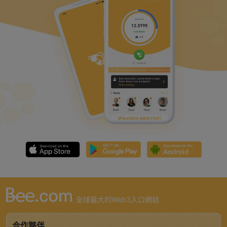
i
d
e
o
全球最大的Web3入口網站
合作夥伴