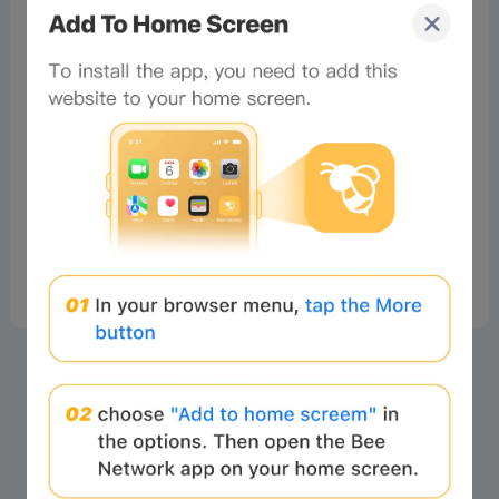
No comments
×
Now Playing