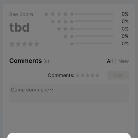
0%
Bee Score
0%
tbd
0%
0%
0%
Comments
All
New
(0)
Comments:
Post