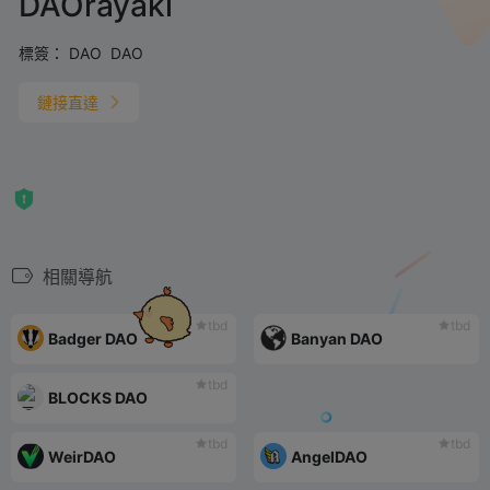
DAOrayaki
標簽：
DAO
DAO
鏈接直達
相關導航
tbd
tbd
Badger DAO
Banyan DAO
tbd
BLOCKS DAO
tbd
tbd
WeirDAO
AngelDAO