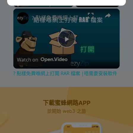
×
? 點樣免費喺網上打開 RAR 檔案 |唔需要安裝軟件
P
Watch on
l
? 點樣免費喺網上打開 RAR 檔案 |唔需要安裝軟件
a
y
下載蜜蜂網路APP
並開始 web3 之旅
V