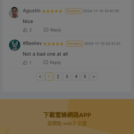
Agustin
Readers
2024-11-10 10:47:25
Nice
2
Reply
#Beeliev
Readers
2024-11-10 03:31:31
Not a bad one at all
1
Reply
<
1
2
3
4
5
>
下載蜜蜂網路APP
並開始 web3 之旅