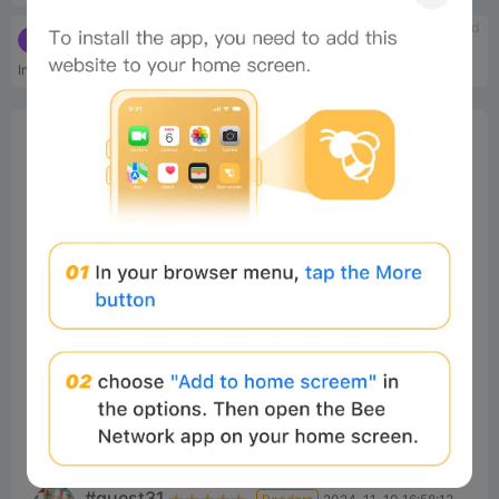
tbd
tbd
townsquare
Solstice
Institution-backed yield infrastructure
DeFi optimization protocol
76%
Bee Score
4.7
18%
6%
0%
0%
Comments
All
New
(41)
Comments:
Post
#guest31