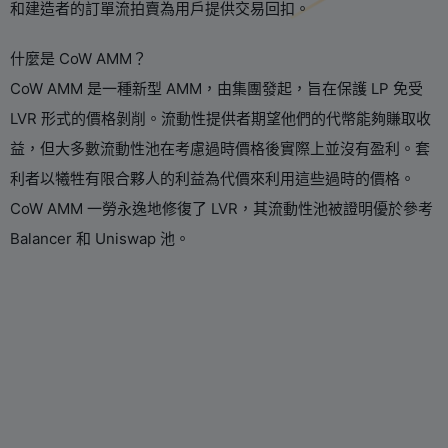
和建造者的訂單流拍賣為用戶提供交易回扣。
什麼是 CoW AMM？
CoW AMM 是一種新型 AMM，由集團發起，旨在保護 LP 免受
LVR 形式的價格剝削。流動性提供者期望他們的代幣能夠賺取收
益，但大多數流動性池在考慮過時價格後實際上並沒有盈利。套
利者以犧牲有限合夥人的利益為代價來利用這些過時的價格。
CoW AMM 一勞永逸地修復了 LVR，其流動性池被證明優於參考
Balancer 和 Uniswap 池。