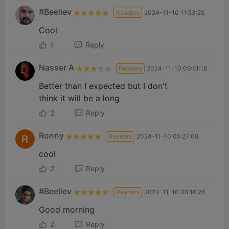
#Beeliev
Readers
2024-11-10 11:53:25
Cool
1
Reply
Nasser A
Readers
2024-11-10 09:51:18
Better than I expected but I don't
think it will be a long
2
Reply
Ronny
Readers
2024-11-10 05:27:08
cool
2
Reply
#Beeliev
Readers
2024-11-10 08:16:26
Good morning
2
Reply