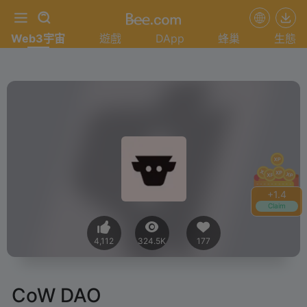
Web3宇宙
遊戲
DApp
蜂巢
生態
+
1.4
Claim
4,112
324.5K
177
CoW DAO