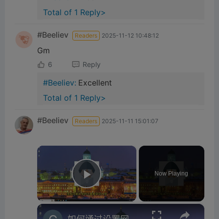
Total of 1 Reply>
#Beeliev
Readers
2025-11-12 10:48:12
Gm
6
Reply
#Beeliev:
Excellent
Total of 1 Reply>
#Beeliev
Readers
2025-11-11 15:01:07
×
Now Playing
Play Video
×