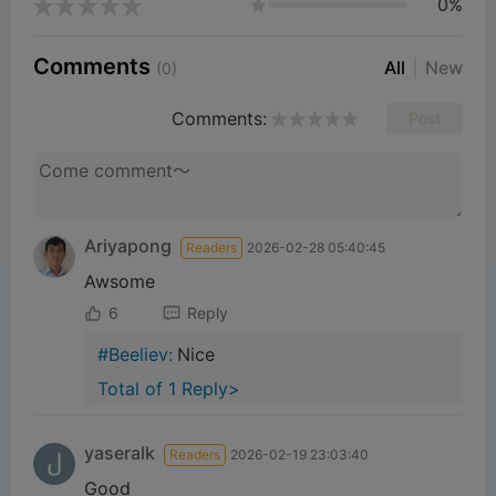
0%
Comments
All
New
(0)
Comments:
Post
Ariyapong
Readers
2026-02-28 05:40:45
Awsome
6
Reply
#Beeliev:
Nice
Total of 1 Reply>
yaseralk
Readers
2026-02-19 23:03:40
Good