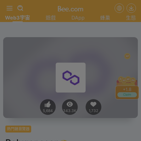
Web3宇宙
遊戲
DApp
蜂巢
生態
+
2.0
Claim
5,684
343.3K
1,732
熱門鏈瀏覽器