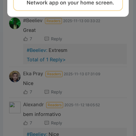
Total of 1 Reply>
#Beeliev
Readers
2025-11-13 00:33:22
Great
7
Reply
#Beeliev:
Extresm
Total of 1 Reply>
Eka Pray
Readers
2025-11-13 07:31:09
Nice
7
Reply
Alexandr
Readers
2025-11-12 18:05:52
bem informativo
7
Reply
#Beeliev:
Nice