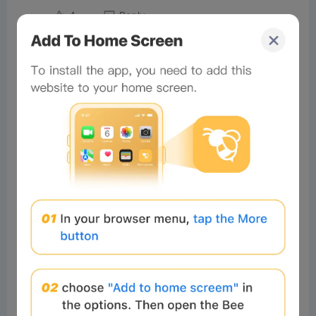
4
Reply
#Beeliev
Readers
2025-11-21 10:03:13
Gm
8
Reply
Muhammad
Readers
2025-11-21 06:02:29
Good morning 🌄🌄🌄
6
Reply
#Beeliev:
Excellent
Total of 1 Reply>
michaelm
Readers
2025-11-13 08:41:55
nice
7
Reply
#Beeliev:
yes