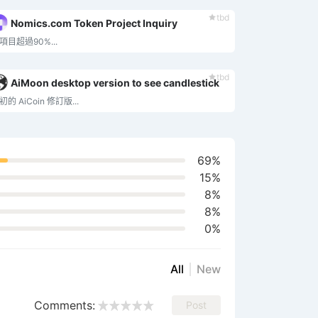
tbd
Nomics.com Token Project Inquiry
項目超過90%...
tbd
AiMoon desktop version to see candlestick
初的 AiCoin 修訂版...
69%
15%
8%
8%
0%
All
New
Comments:
Post