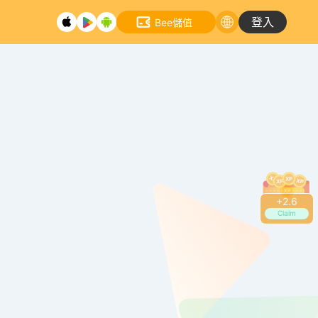
登入
Bee儲值
+
2.8
Claim