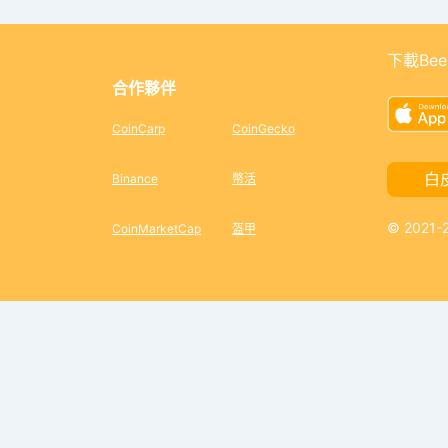
下載Bee
合作夥伴
CoinCarp
CoinGecko
白
Binance
幣活
© 2021
CoinMarketCap
盔甲