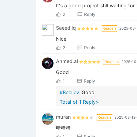
It's a good project still waiting for
2
Reply
Saeed Iq
Readers
2025-03-2
Nice
2
Reply
Ahmed.al
Readers
2025-10-
Good
1
Reply
#Beeliev:
Good
Total of 1 Reply>
muran
Readers
2025-08-19 
哈哈哈
1
Reply