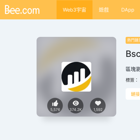
Web3宇宙
遊戲
DApp
熱門鏈
Bs
區塊
標簽：
鏈接
5,576
374.2K
1,592