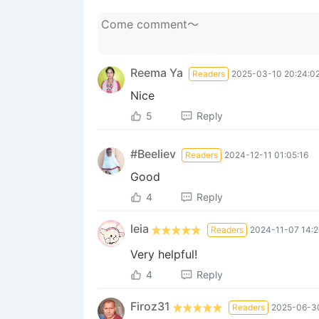
Reema Ya
Readers
2025-03-10 20:24:0
Nice
5
Reply
#Beeliev
Readers
2024-12-11 01:05:16
Good
4
Reply
leia
Readers
2024-11-07 14:2
Very helpful!
4
Reply
Firoz31
Readers
2025-06-30