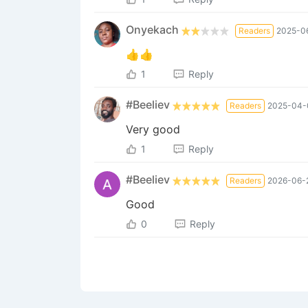
Onyekach
Readers
2025-06
👍👍
1
Reply
#Beeliev
Readers
2025-04-
Very good
1
Reply
#Beeliev
Readers
2026-06-
Good
0
Reply