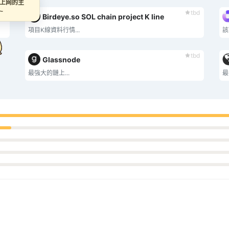
上网的主
bd
tbd
Birdeye.so SOL chain project K line
項目K線資料行情...
該
tbd
Glassnode
最強大的鏈上...
最