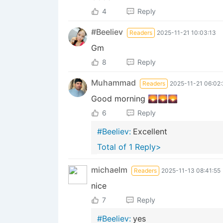
4
Reply
#Beeliev
Readers
2025-11-21 10:03:13
Gm
8
Reply
Muhammad
Readers
2025-11-21 06:02:
Good morning 🌄🌄🌄
6
Reply
#Beeliev:
Excellent
Total of 1 Reply>
michaelm
Readers
2025-11-13 08:41:55
nice
7
Reply
#Beeliev:
yes