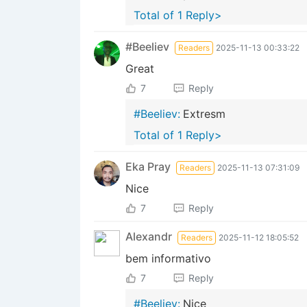
Total of 1 Reply>
#Beeliev
Readers
2025-11-13 00:33:22
Great
7
Reply
#Beeliev:
Extresm
Total of 1 Reply>
Eka Pray
Readers
2025-11-13 07:31:09
Nice
7
Reply
Alexandr
Readers
2025-11-12 18:05:52
bem informativo
7
Reply
#Beeliev:
Nice