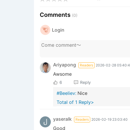
Comments
(0)
Login
Ariyapong
Readers
2026-02-28 05:40:
Awsome
6
Reply
#Beeliev:
Nice
Total of 1 Reply>
yaseralk
Readers
2026-02-19 23:03:40
Good