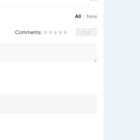
All
New
Comments:
Post