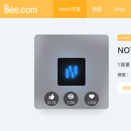
Web3宇宙
遊戲
DApp
GameF
NO
1.背景 
標簽：
鏈接
31.7K
1.2M
1,558