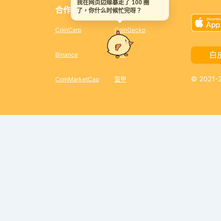
我在网页边缘暴走了 100 圈
合作夥伴
了，你什么时候忙完呀？
CoinCarp
CoinGecko
白
Binance
幣活
© 2021
CoinMarketCap
盔甲