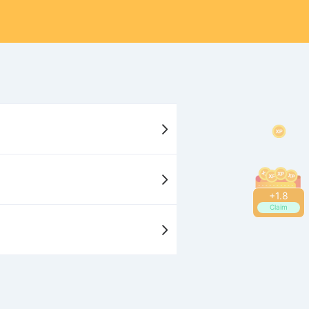
+
1.8
Claim